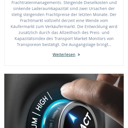
Frachtratenmanagements. Steigende Dieselkosten und
sinkende Laderaumkapazität sind zwei Ursachen der
stetig steigenden Frachtpreise der letzten Monate. Der
Frachtmarkt vollzieht derzeit eine Wende vom
Käufermarkt zum Verkäufermarkt. Die Entwicklung wird
zusätzlich durch das Allzeithoch des Preis- und
Kapazitätsindex des Transport Market Monitors von
Transporeon bestätigt. Die Ausgangslage bringt…
Weiterlesen