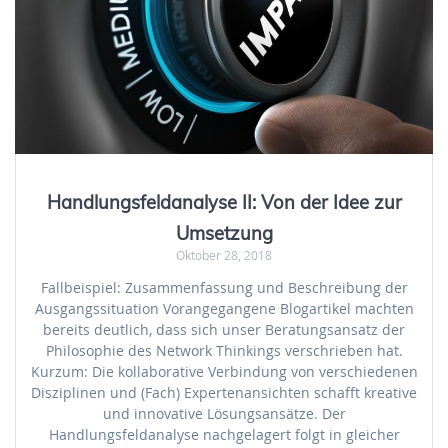
Handlungsfeldanalyse II: Von der Idee zur
Umsetzung
Oktober 28, 2018
Fallbeispiel: Zusammenfassung und Beschreibung der
Ausgangssituation Vorangegangene Blogartikel machten
bereits deutlich, dass sich unser Beratungsansatz der
Philosophie des Network Thinkings verschrieben hat.
Kurzum: Die kollaborative Verbindung von verschiedenen
Disziplinen und (Fach) Expertenansichten schafft kreative
und innovative Lösungsansätze. Der
Handlungsfeldanalyse nachgelagert folgt in gleicher