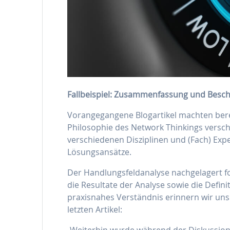
Fallbeispiel: Zusammenfassung und Besch
Vorangegangene Blogartikel machten berei
Philosophie des Network Thinkings versch
verschiedenen Disziplinen und (Fach) Expe
Lösungsansätze.
Der Handlungsfeldanalyse nachgelagert f
die Resultate der Analyse sowie die Defini
praxisnahes Verständnis erinnern wir un
letzten Artikel:
„Weiterhin wurde während der Diskussion 