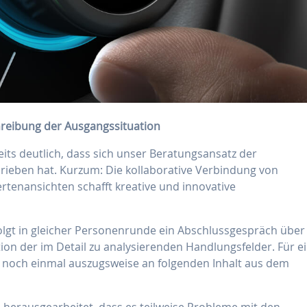
reibung der Ausgangssituation
ts deutlich, dass sich unser Beratungsansatz der
rieben hat. Kurzum: Die kollaborative Verbindung von
rtenansichten schafft kreative und innovative
olgt in gleicher Personenrunde ein Abschlussgespräch über
tion der im Detail zu analysierenden Handlungsfelder. Für e
s noch einmal auszugsweise an folgenden Inhalt aus dem
herausgearbeitet, dass es teilweise Probleme mit den