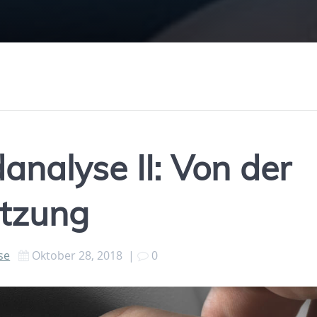
analyse II: Von der
etzung
se
Oktober 28, 2018
|
0