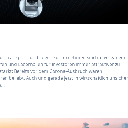
 für Transport- und Logistikunternehmen sind im vergangen
Häfen und Lagerhallen für Investoren immer attraktiver zu
stärkt: Bereits vor dem Corona-Ausbruch waren
oren beliebt. Auch und gerade jetzt in wirtschaftlich unsiche
ls…