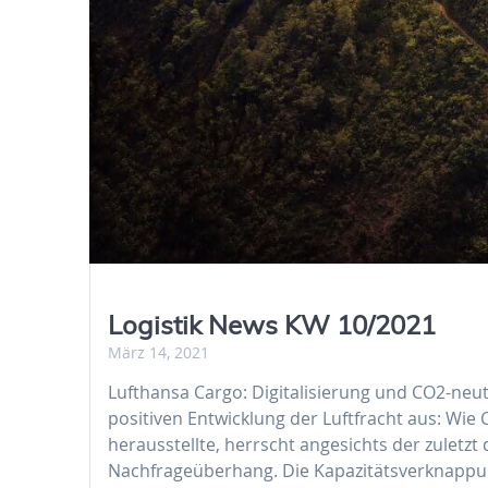
Logistik News KW 10/2021
März 14, 2021
Lufthansa Cargo: Digitalisierung und CO2-neut
positiven Entwicklung der Luftfracht aus: Wi
herausstellte, herrscht angesichts der zuletzt
Nachfrageüberhang. Die Kapazitätsverknappun