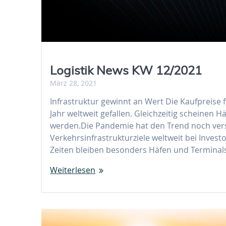
Logistik News KW 12/2021
März 28, 2021
Infrastruktur gewinnt an Wert Die Kaufpreise
Jahr weltweit gefallen. Gleichzeitig scheinen 
werden.Die Pandemie hat den Trend noch ver
Verkehrsinfrastrukturziele weltweit bei Invest
Zeiten bleiben besonders Häfen und Termina
Weiterlesen