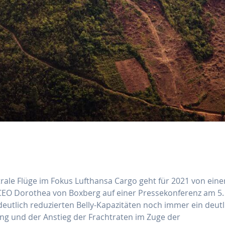
rale Flüge im Fokus Lufthansa Cargo geht für 2021 von eine
e CEO Dorothea von Boxberg auf einer Pressekonferenz am 5
 deutlich reduzierten Belly-Kapazitäten noch immer ein deutl
g und der Anstieg der Frachtraten im Zuge der