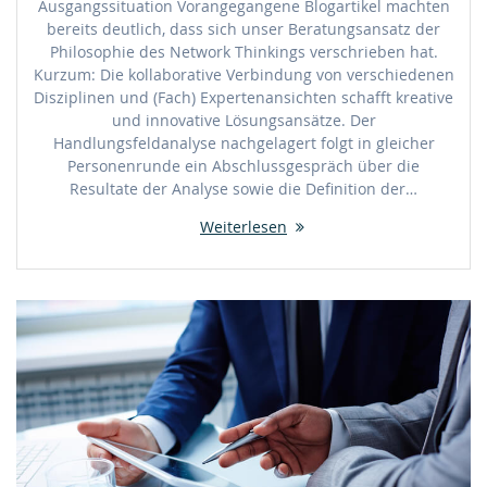
Ausgangssituation Vorangegangene Blogartikel machten
bereits deutlich, dass sich unser Beratungsansatz der
Philosophie des Network Thinkings verschrieben hat.
Kurzum: Die kollaborative Verbindung von verschiedenen
Disziplinen und (Fach) Expertenansichten schafft kreative
und innovative Lösungsansätze. Der
Handlungsfeldanalyse nachgelagert folgt in gleicher
Personenrunde ein Abschlussgespräch über die
Resultate der Analyse sowie die Definition der…
Weiterlesen