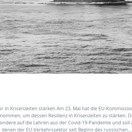
or in Krisenzeiten stärken Am 23. Mai hat die EU-Kommissio
enommen, um dessen Resilienz in Krisenzeiten zu stärken. D
besondere auf die Lehren aus der Covid-19-Pandemie und soll
 denen der EU-Verkehrssektor seit Beginn des russischen…