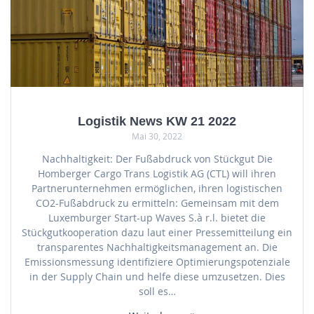
Logistik News KW 21 2022
Mai 30, 2022
Nachhaltigkeit: Der Fußabdruck von Stückgut Die
Homberger Cargo Trans Logistik AG (CTL) will ihren
Partnerunternehmen ermöglichen, ihren logistischen
CO2-Fußabdruck zu ermitteln: Gemeinsam mit dem
Luxemburger Start-up Waves S.à r.l. bietet die
Stückgutkooperation dazu laut einer Pressemitteilung ein
transparentes Nachhaltigkeitsmanagement an. Die
Emissionsmessung identifiziere Optimierungspotenziale
in der Supply Chain und helfe diese umzusetzen. Dies
soll es…