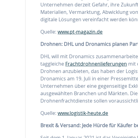
Unternehmen derzeit Gefahr, ihre Zukunfts
Materialien, Vermarktung, Abwicklung von
digitale Lösungen vereinfacht werden könn
Quelle:
www.pt-magazin.de
Drohnen: DHL und Dronamics planen Par
DHL will mit Dronamics zusammenarbeit
taggleiche
Frachtdrohnenlieferungen
mit 
Drohnen anzubieten, das haben der Logi
Dronamics am 19. Juli in einer Pressemi
Unternehmen über eine gegenseitige Exklus
ausgewählten Branchen und Märkten. Die 
Drohnenfrachtdienste sollen voraussichtl
Quelle:
www.logistik-heute.de
Brexit & Versand: Jede Hürde für Käufer 
Seit dem 1. Januar 2021 ist das Vereinigt