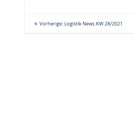
Beitragsnavigation
Vorheriger
Vorherige:
Logistik News KW 28/2021
Beitrag: