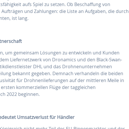
fähigkeit aufs Spiel zu setzen. Ob Beschaffung von
 Aufträgen und Zahlungen: die Liste an Aufgaben, die durch
ten, ist lang.
tnerschaft
en, um gemeinsam Lösungen zu entwickeln und Kunden
dem Liefernetzwerk von Dronamics und den Black-Swan-
stikdienstleister DHL und das Drohnenunternehmen
tteilung bekannt gegeben. Demnach verhandeln die beiden
ivität für Drohnenlieferungen auf der mittleren Meile in
ersten kommerziellen Flüge der taggleichen
ich 2022 beginnen.
bedeutet Umsatzverlust für Händler
e Königreich nicht mehr Teil des EU-Binnenmarktes und der