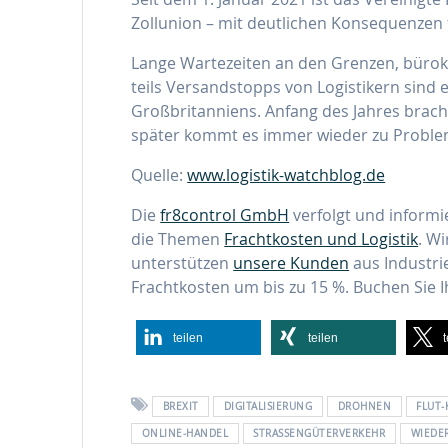
Zollunion – mit deutlichen Konsequenzen 
Lange Wartezeiten an den Grenzen, büro
teils Versandstopps von Logistikern sind 
Großbritanniens. Anfang des Jahres brach
später kommt es immer wieder zu Proble
Quelle:
www.logistik-watchblog.de
Die
fr8control GmbH
verfolgt und informi
die Themen
Frachtkosten und Logistik
. W
unterstützen
unsere Kunden
aus Industri
Frachtkosten um bis zu 15 %. Buchen Sie 
teilen
teilen
BREXIT
DIGITALISIERUNG
DROHNEN
FLUT-
ONLINE-HANDEL
STRASSENGÜTERVERKEHR
WIEDE