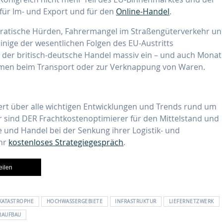
für Im- und Export und für den
Online-Handel
.
kratische Hürden, Fahrermangel im Straßengüterverkehr u
einige der wesentlichen Folgen des EU-Austritts
 der britisch-deutsche Handel massiv ein – und auch Mona
men beim Transport oder zur Verknappung von Waren.
ert über alle wichtigen Entwicklungen und Trends rund um
ir sind DER Frachtkostenoptimierer für den Mittelstand und
e und Handel bei der Senkung ihrer Logistik- und
Ihr
kostenloses Strategiegespräch
.
teilen
KATASTROPHE
HOCHWASSERGEBIETE
INFRASTRUKTUR
LIEFERNETZWERK
RAUFBAU