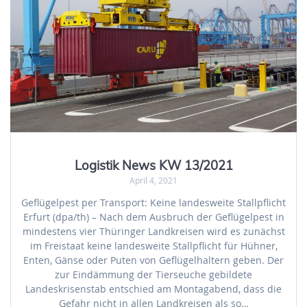
Logistik News KW 13/2021
April 4, 2021
Geflügelpest per Transport: Keine landesweite Stallpflicht
Erfurt (dpa/th) – Nach dem Ausbruch der Geflügelpest in
mindestens vier Thüringer Landkreisen wird es zunächst
im Freistaat keine landesweite Stallpflicht für Hühner,
Enten, Gänse oder Puten von Geflügelhaltern geben. Der
zur Eindämmung der Tierseuche gebildete
Landeskrisenstab entschied am Montagabend, dass die
Gefahr nicht in allen Landkreisen als so…