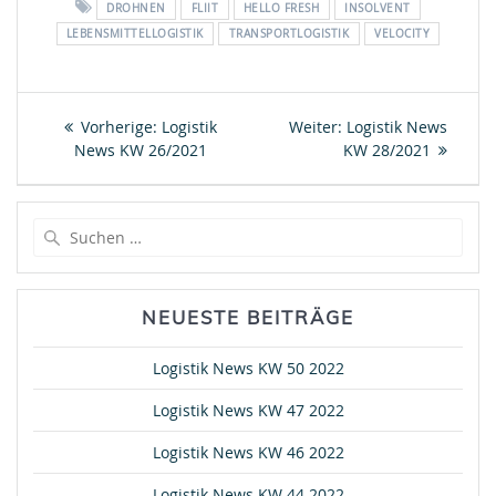
DROHNEN
FLIIT
HELLO FRESH
INSOLVENT
LEBENSMITTELLOGISTIK
TRANSPORTLOGISTIK
VELOCITY
Beitragsnavigation
Vorheriger
Nächster
Vorherige:
Logistik
Weiter:
Logistik News
Beitrag:
Beitrag:
News KW 26/2021
KW 28/2021
Suche
nach:
NEUESTE BEITRÄGE
Logistik News KW 50 2022
Logistik News KW 47 2022
Logistik News KW 46 2022
Logistik News KW 44 2022