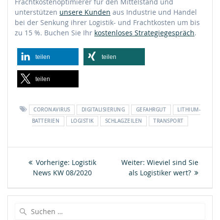
Frachtkostenoptimierer für den Mittelstand und
unterstützen
unsere Kunden
aus Industrie und Handel
bei der Senkung ihrer Logistik- und Frachtkosten um bis
zu 15 %. Buchen Sie Ihr
kostenloses Strategiegespräch
.
teilen
teilen
teilen
CORONAVIRUS
DIGITALISIERUNG
GEFAHRGUT
LITHIUM-
BATTERIEN
LOGISTIK
SCHLAGZEILEN
TRANSPORT
Beitragsnavigation
Vorheriger
Nächster
Vorherige:
Logistik
Weiter:
Wieviel sind Sie
Beitrag:
Beitrag:
News KW 08/2020
als Logistiker wert?
Suche
nach: