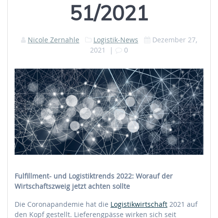
51/2021
Nicole Zernahle
Logistik-News
Dezember 27,
2021
|
0
Fulfillment- und Logistiktrends 2022: Worauf der
Wirtschaftszweig jetzt achten sollte
Die Coronapandemie hat die
Logistikwirtschaft
2021 auf
den Kopf gestellt. Lieferengpässe wirken sich seit