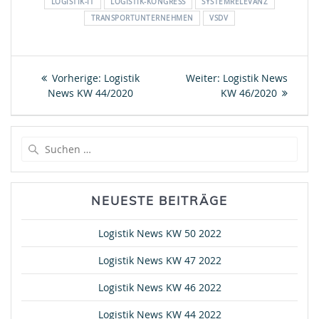
LOGISTIK-IT
LOGISTIK-KONGRESS
SYSTEMRELEVANZ
TRANSPORTUNTERNEHMEN
VSDV
Beitragsnavigation
Vorheriger
Nächster
Vorherige:
Logistik
Weiter:
Logistik News
Beitrag:
Beitrag:
News KW 44/2020
KW 46/2020
Suche
nach:
NEUESTE BEITRÄGE
Logistik News KW 50 2022
Logistik News KW 47 2022
Logistik News KW 46 2022
Logistik News KW 44 2022