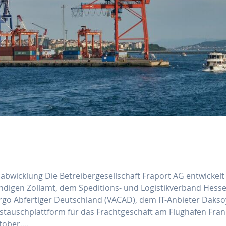
ollabwicklung Die Betreibergesellschaft Fraport AG entwickelt
ndigen Zollamt, dem Speditions- und Logistikverband Hess
argo Abfertiger Deutschland (VACAD), dem IT-Anbieter Daks
ustauschplattform für das Frachtgeschäft am Flughafen Fran
ktober.…