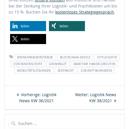
bei der Senkung ihrer Logistik- und Frachtkosten um bis
zu 15 %. Buchen Sie Ihr
kostenloses Strategiegespräch
.
teilen
teilen
teilen
BINNENWASSERSTRASSE
BLOCKCHAIN-DEVICE
CITYLOGISTIK
CONTAINERSCHIFFE
GEFAHRGUT
MARITIME HANDELSROUTEN
MOBILITÄTSLÖSUNGEN
SEEFRACHT
ZUKUNFTSKONGRESS
Beitragsnavigation
Vorheriger
Nächster
Vorherige:
Logistik
Weiter:
Logistik News
Beitrag:
Beitrag:
News KW 36/2021
KW 38/2021
Suche
nach: