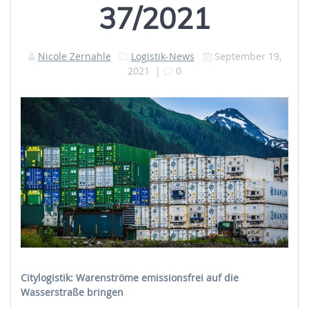
37/2021
Nicole Zernahle
Logistik-News
September 19,
2021
|
0
Citylogistik: Warenströme emissionsfrei auf die
Wasserstraße bringen