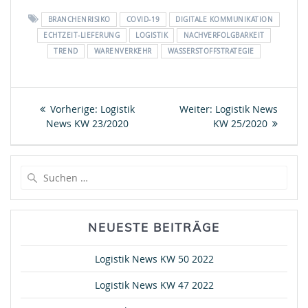
BRANCHENRISIKO
COVID-19
DIGITALE KOMMUNIKATION
ECHTZEIT-LIEFERUNG
LOGISTIK
NACHVERFOLGBARKEIT
TREND
WARENVERKEHR
WASSERSTOFFSTRATEGIE
Beitragsnavigation
Vorheriger
Nächster
Vorherige:
Logistik
Weiter:
Logistik News
Beitrag:
Beitrag:
News KW 23/2020
KW 25/2020
Suche
nach:
NEUESTE BEITRÄGE
Logistik News KW 50 2022
Logistik News KW 47 2022