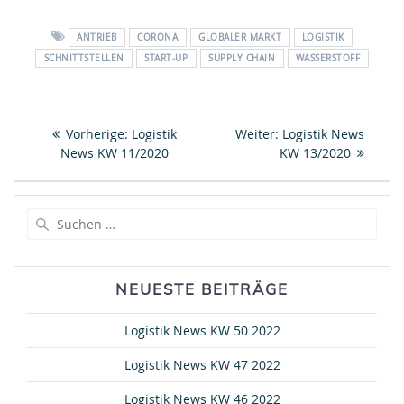
ANTRIEB
CORONA
GLOBALER MARKT
LOGISTIK
SCHNITTSTELLEN
START-UP
SUPPLY CHAIN
WASSERSTOFF
Beitragsnavigation
Vorheriger
Nächster
Vorherige:
Logistik
Weiter:
Logistik News
Beitrag:
Beitrag:
News KW 11/2020
KW 13/2020
Suche
nach:
NEUESTE BEITRÄGE
Logistik News KW 50 2022
Logistik News KW 47 2022
Logistik News KW 46 2022