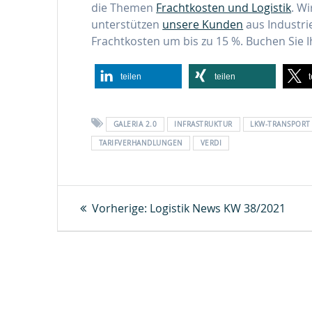
die Themen
Frachtkosten und Logistik
. W
unterstützen
unsere Kunden
aus Industri
Frachtkosten um bis zu 15 %. Buchen Sie 
teilen
teilen
GALERIA 2.0
INFRASTRUKTUR
LKW-TRANSPORT
TARIFVERHANDLUNGEN
VERDI
Beitragsnavigation
Vorheriger
Vorherige:
Logistik News KW 38/2021
Beitrag: