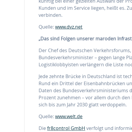
künftig bei einer gezielten Auswahl der Pr
Kunden und im Service liegen, heißt es. Z
verbinden.
Quelle:
www.dvz.net
„Das sind Folgen unserer maroden Infrast
Der Chef des Deutschen Verkehrsforums, 
Bundesverkehrsminister – gegen lange P
Logistiklobbyisten verlängern die Liste no
Jede zehnte Brücke in Deutschland ist t
Rund ein Drittel der Eisenbahnbrücken und 
Daten des Bundesverkehrsministeriums de
Prozent zunehmen – vor allem durch den L
sich bis zum Jahr 2030 glatt verdoppeln.
Quelle:
www.welt.de
Die
fr8control GmbH
verfolgt und informi