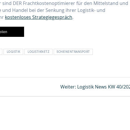
ir sind DER Frachtkostenoptimierer für den Mittelstand und
e und Handel bei der Senkung ihrer Logistik- und
Ihr
kostenloses Strategiegespräch
.
teilen
LOGISTIK
LOGISTIKNETZ
SCHIENENTRANSPORT
Nächster
Weiter:
Logistik News KW 40/20
Beitrag: