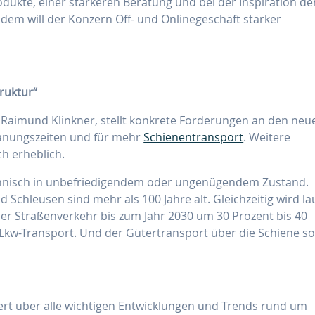
odukte, einer stärkeren Beratung und bei der Inspiration de
udem will der Konzern Off- und Onlinegeschäft stärker
ruktur“
Raimund Klinkner, stellt konkrete Forderungen an den neu
lanungszeiten und für mehr
Schienentransport
. Weitere
ch erheblich.
echnisch in unbefriedigendem oder ungenügendem Zustand.
Schleusen sind mehr als 100 Jahre alt. Gleichzeitig wird la
r Straßenverkehr bis zum Jahr 2030 um 30 Prozent bis 40
kw-Transport. Und der Gütertransport über die Schiene so
ert über alle wichtigen Entwicklungen und Trends rund um