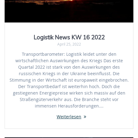
Logistik News KW 16 2022
April 25, 2022
Transportbarometer: Logistik leidet unter den
wirtschaftlichen Auswirkungen des Kriegs Das erste
Quartal 2022 ist stark von den Auswirkungen des
russischen Kriegs in der Ukraine beeinflusst. Die
Stimmung in der Wirtschaft ist europaweit eingebrochen.
Der Transportbedarf ist weiterhin hoch. Doch die
gestiegenen Energiepreise wirken sich massiv auf den
Straßengüterverkehr aus. Die Branche steht vor
immensen Herausforderungen.…
Weiterlesen