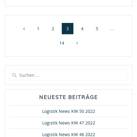
Beitragsnavigation
Seite
Seite
Seite
Seite
Seite
1
2
3
4
5
…
Seite
14
Suche
nach:
NEUESTE BEITRÄGE
Logistik News KW 50 2022
Logistik News KW 47 2022
Logistik News KW 46 2022