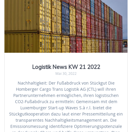
Logistik News KW 21 2022
Mai 30, 2022
Nachhaltigkeit: Der Fußabdruck von Stückgut Die
Homberger Cargo Trans Logistik AG (CTL) will ihren
Partnerunternehmen ermöglichen, ihren logistischen
CO2-Fußabdruck zu ermitteln: Gemeinsam mit dem
Luxemburger Start-up Waves S.à r.l. bietet die
Stückgutkooperation dazu laut einer Pressemitteilung ein
transparentes Nachhaltigkeitsmanagement an. Die
Emissionsmessung identifiziere Optimierungspotenziale