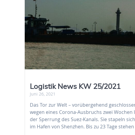
Logistik News KW 25/2021
Juni 26, 2021
Das Tor zur Welt – vorübergehend geschlosse
wegen eines Corona-Ausbruchs zwei Wochen la
der Sperrung des Suez-Kanals. Sie stapeln sic
im Hafen von Shenzhen. Bis zu 23 Tage stehen 