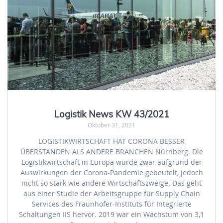
Logistik News KW 43/2021
Oktober 31, 2021
LOGISTIKWIRTSCHAFT HAT CORONA BESSER
ÜBERSTANDEN ALS ANDERE BRANCHEN Nürnberg. Die
Logistikwirtschaft in Europa wurde zwar aufgrund der
Auswirkungen der Corona-Pandemie gebeutelt, jedoch
nicht so stark wie andere Wirtschaftszweige. Das geht
aus einer Studie der Arbeitsgruppe für Supply Chain
Services des Fraunhofer-Instituts für Integrierte
Schaltungen IIS hervor. 2019 war ein Wachstum von 3,1