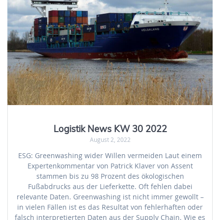
Logistik News KW 30 2022
August 2, 2022
ESG: Greenwashing wider Willen vermeiden Laut einem
Expertenkommentar von Patrick Klaver von Assent
stammen bis zu 98 Prozent des ökologischen
Fußabdrucks aus der Lieferkette. Oft fehlen dabei
relevante Daten. Greenwashing ist nicht immer gewollt –
in vielen Fällen ist es das Resultat von fehlerhaften oder
falsch interpretierten Daten aus der Supply Chain. Wie es