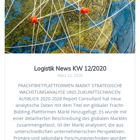
Logistik News KW 12/2020
März 22, 2020
FRACHTBIETPLATTFORMEN MARKT STRATEGISCHE
WACHSTUMSANALYSE UND ZUKUNFTSCHANCEN
AUSBLICK 2020-2028 Report Consultant hat neue
analytische Daten mit dem Titel ein globaler Fracht-
Bidding-Plattformen Markt Hinzugefügt. Es wurde mit
einer detaillierten Beschreibung des globalen Marktes
zusammengefasst. Ist der Markt analysiert, die aus
unterschiedlichen unternehmerischen Perspektiven.
Primäre und sekundäre Forschungstechniken wurden