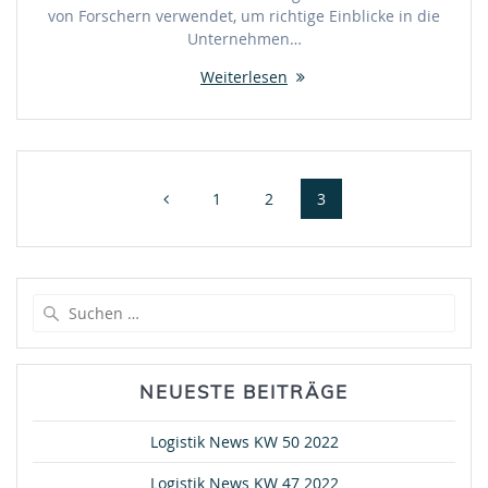
von Forschern verwendet, um richtige Einblicke in die
Unternehmen…
Weiterlesen
Beitragsnavigation
Seite
Seite
Seite
1
2
3
Suche
nach:
NEUESTE BEITRÄGE
Logistik News KW 50 2022
Logistik News KW 47 2022