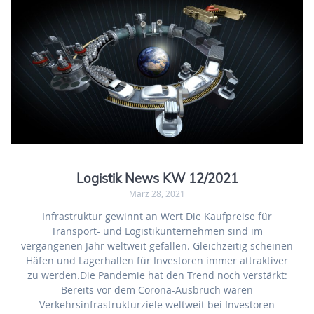
Logistik News KW 12/2021
März 28, 2021
Infrastruktur gewinnt an Wert Die Kaufpreise für
Transport- und Logistikunternehmen sind im
vergangenen Jahr weltweit gefallen. Gleichzeitig scheinen
Häfen und Lagerhallen für Investoren immer attraktiver
zu werden.Die Pandemie hat den Trend noch verstärkt:
Bereits vor dem Corona-Ausbruch waren
Verkehrsinfrastrukturziele weltweit bei Investoren