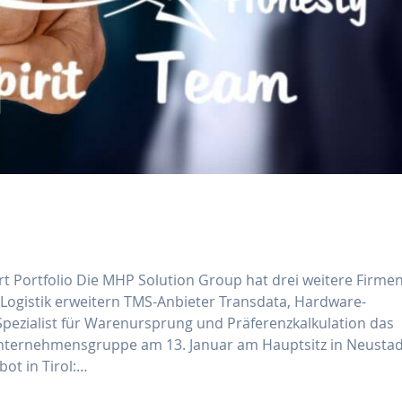
rt Portfolio Die MHP Solution Group hat drei weitere Firme
 Logistik erweitern TMS-Anbieter Transdata, Hardware-
pezialist für Warenursprung und Präferenzkalkulation das
e-Unternehmensgruppe am 13. Januar am Hauptsitz in Neusta
ot in Tirol:…