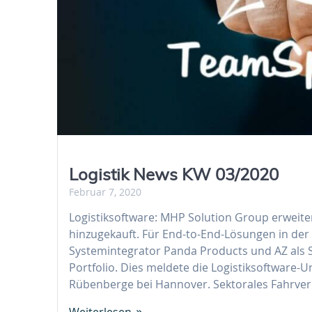
Logistik News KW 03/2020
Februar 7, 2020
Logistiksoftware: MHP Solution Group erweite
hinzugekauft. Für End-to-End-Lösungen in der
Systemintegrator Panda Products und AZ als S
Portfolio. Dies meldete die Logistiksoftwar
Rübenberge bei Hannover. Sektorales Fahrverb
Weiterlesen