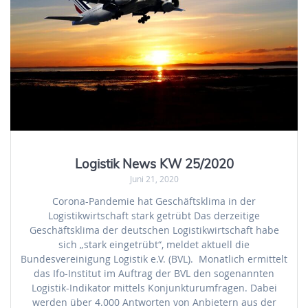
Logistik News KW 25/2020
Juni 21, 2020
Corona-Pandemie hat Geschäftsklima in der
Logistikwirtschaft stark getrübt Das derzeitige
Geschäftsklima der deutschen Logistikwirtschaft habe
sich „stark eingetrübt“, meldet aktuell die
Bundesvereinigung Logistik e.V. (BVL). Monatlich ermittelt
das Ifo-Institut im Auftrag der BVL den sogenannten
Logistik-Indikator mittels Konjunkturumfragen. Dabei
werden über 4.000 Antworten von Anbietern aus der