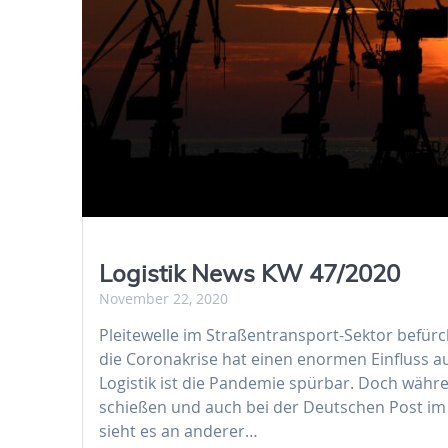
Logistik News KW 47/2020
November 22, 2020
Pleitewelle im Straßentransport-Sektor bef
die Coronakrise hat einen enormen Einfluss auf
Logistik ist die Pandemie spürbar. Doch währ
schießen und auch bei der Deutschen Post im 
sieht es an anderer…