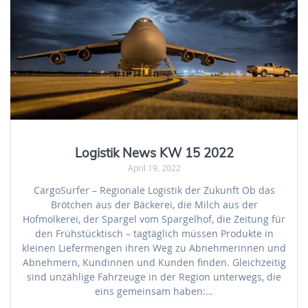
Logistik News KW 15 2022
April 19, 2022
CargoSurfer – Regionale Logistik der Zukunft Ob das
Brötchen aus der Bäckerei, die Milch aus der
Hofmolkerei, der Spargel vom Spargelhof, die Zeitung für
den Frühstücktisch – tagtäglich müssen Produkte in
kleinen Liefermengen ihren Weg zu Abnehmerinnen und
Abnehmern, Kundinnen und Kunden finden. Gleichzeitig
sind unzählige Fahrzeuge in der Region unterwegs, die
eins gemeinsam haben:…