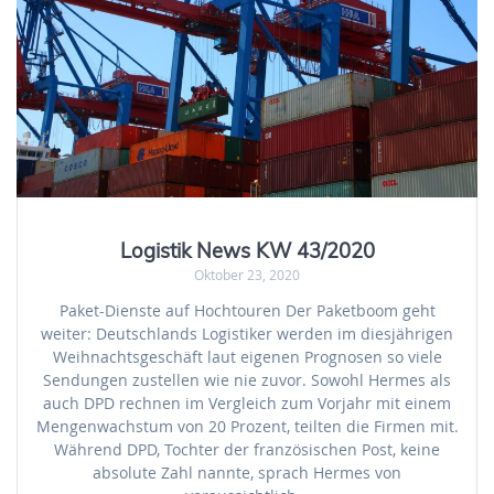
Logistik News KW 43/2020
Oktober 23, 2020
Paket-Dienste auf Hochtouren Der Paketboom geht
weiter: Deutschlands Logistiker werden im diesjährigen
Weihnachtsgeschäft laut eigenen Prognosen so viele
Sendungen zustellen wie nie zuvor. Sowohl Hermes als
auch DPD rechnen im Vergleich zum Vorjahr mit einem
Mengenwachstum von 20 Prozent, teilten die Firmen mit.
Während DPD, Tochter der französischen Post, keine
absolute Zahl nannte, sprach Hermes von