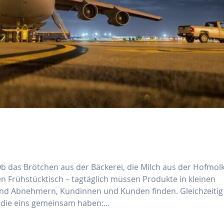
Ob das Brötchen aus der Bäckerei, die Milch aus der Hofmolk
en Frühstücktisch – tagtäglich müssen Produkte in kleinen
d Abnehmern, Kundinnen und Kunden finden. Gleichzeitig
, die eins gemeinsam haben:…