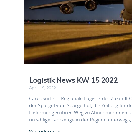
Logistik News KW 15 2022
April 19, 2022
CargoSurfer – Regionale Logistik der Zukunft 
der Spargel vom Spargelhof, die Zeitung für d
Liefermengen ihren Weg zu Abnehmerinnen un
unzählige Fahrzeuge in der Region unterwegs
Weiterlesen