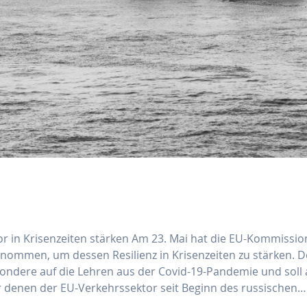
or in Krisenzeiten stärken Am 23. Mai hat die EU-Kommissio
enommen, um dessen Resilienz in Krisenzeiten zu stärken. D
besondere auf die Lehren aus der Covid-19-Pandemie und soll
 denen der EU-Verkehrssektor seit Beginn des russischen…