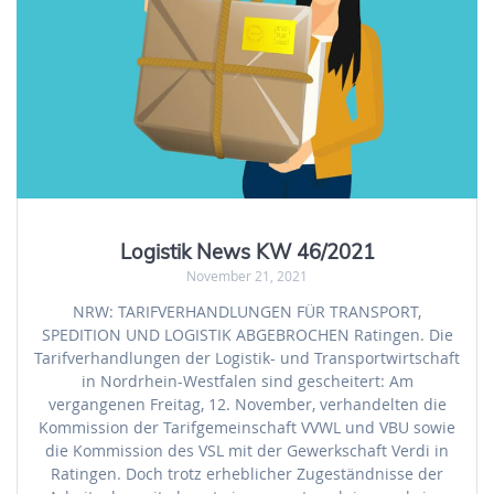
Logistik News KW 46/2021
November 21, 2021
NRW: TARIFVERHANDLUNGEN FÜR TRANSPORT,
SPEDITION UND LOGISTIK ABGEBROCHEN Ratingen. Die
Tarifverhandlungen der Logistik- und Transportwirtschaft
in Nordrhein-Westfalen sind gescheitert: Am
vergangenen Freitag, 12. November, verhandelten die
Kommission der Tarifgemeinschaft VVWL und VBU sowie
die Kommission des VSL mit der Gewerkschaft Verdi in
Ratingen. Doch trotz erheblicher Zugeständnisse der