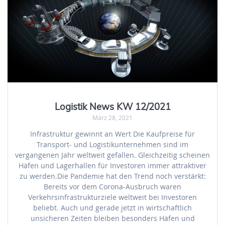
Logistik News KW 12/2021
März 28, 2021
Infrastruktur gewinnt an Wert Die Kaufpreise für
Transport- und Logistikunternehmen sind im
vergangenen Jahr weltweit gefallen. Gleichzeitig scheinen
Häfen und Lagerhallen für Investoren immer attraktiver
zu werden.Die Pandemie hat den Trend noch verstärkt:
Bereits vor dem Corona-Ausbruch waren
Verkehrsinfrastrukturziele weltweit bei Investoren
beliebt. Auch und gerade jetzt in wirtschaftlich
unsicheren Zeiten bleiben besonders Häfen und