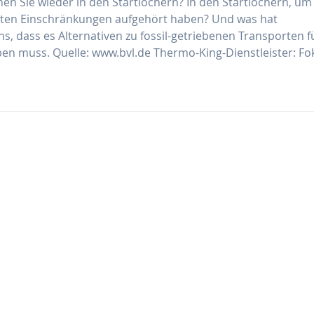
hen Sie wieder in den Startlöchern? In den Startlöchern, um
gten Einschränkungen aufgehört haben? Und was hat
s, dass es Alternativen zu fossil-getriebenen Transporten f
eben muss. Quelle: www.bvl.de Thermo-King-Dienstleister: F