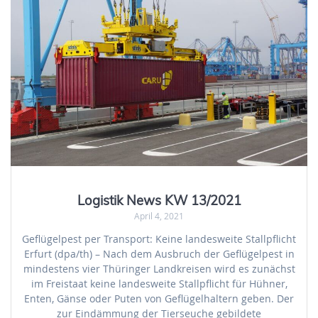
Logistik News KW 13/2021
April 4, 2021
Geflügelpest per Transport: Keine landesweite Stallpflicht
Erfurt (dpa/th) – Nach dem Ausbruch der Geflügelpest in
mindestens vier Thüringer Landkreisen wird es zunächst
im Freistaat keine landesweite Stallpflicht für Hühner,
Enten, Gänse oder Puten von Geflügelhaltern geben. Der
zur Eindämmung der Tierseuche gebildete