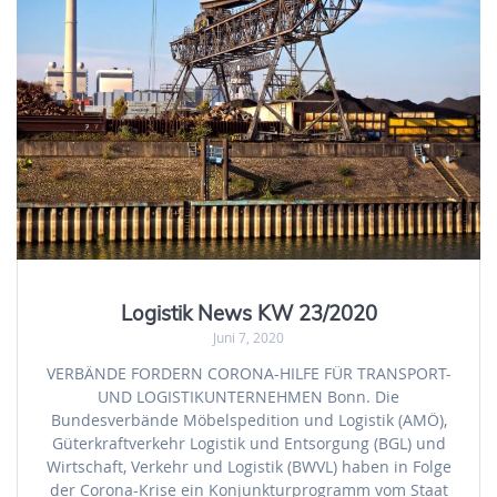
Logistik News KW 23/2020
Juni 7, 2020
VERBÄNDE FORDERN CORONA-HILFE FÜR TRANSPORT-
UND LOGISTIKUNTERNEHMEN Bonn. Die
Bundesverbände Möbelspedition und Logistik (AMÖ),
Güterkraftverkehr Logistik und Entsorgung (BGL) und
Wirtschaft, Verkehr und Logistik (BWVL) haben in Folge
der Corona-Krise ein Konjunkturprogramm vom Staat