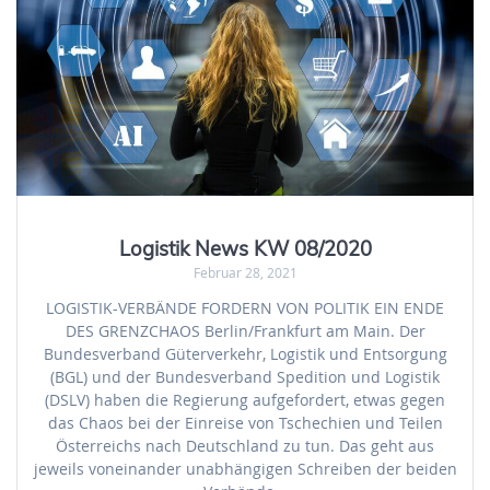
Logistik News KW 08/2020
Februar 28, 2021
LOGISTIK-VERBÄNDE FORDERN VON POLITIK EIN ENDE
DES GRENZCHAOS Berlin/Frankfurt am Main. Der
Bundesverband Güterverkehr, Logistik und Entsorgung
(BGL) und der Bundesverband Spedition und Logistik
(DSLV) haben die Regierung aufgefordert, etwas gegen
das Chaos bei der Einreise von Tschechien und Teilen
Österreichs nach Deutschland zu tun. Das geht aus
jeweils voneinander unabhängigen Schreiben der beiden