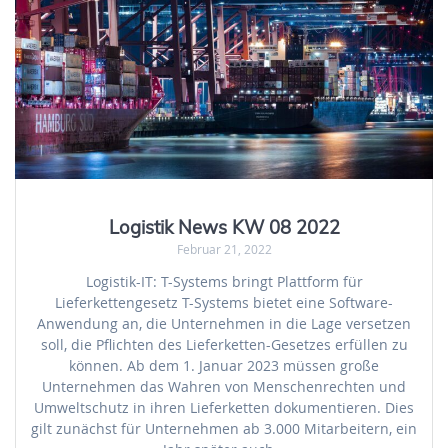
Logistik News KW 08 2022
Februar 21, 2022
Logistik-IT: T-Systems bringt Plattform für
Lieferkettengesetz T-Systems bietet eine Software-
Anwendung an, die Unternehmen in die Lage versetzen
soll, die Pflichten des Lieferketten-Gesetzes erfüllen zu
können. Ab dem 1. Januar 2023 müssen große
Unternehmen das Wahren von Menschenrechten und
Umweltschutz in ihren Lieferketten dokumentieren. Dies
gilt zunächst für Unternehmen ab 3.000 Mitarbeitern, ein