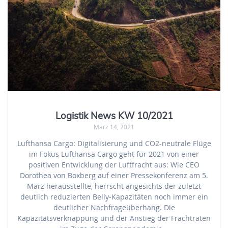
Logistik News KW 10/2021
März 14, 2021
Lufthansa Cargo: Digitalisierung und CO2-neutrale Flüge
im Fokus Lufthansa Cargo geht für 2021 von einer
positiven Entwicklung der Luftfracht aus: Wie CEO
Dorothea von Boxberg auf einer Pressekonferenz am 5.
März herausstellte, herrscht angesichts der zuletzt
deutlich reduzierten Belly-Kapazitäten noch immer ein
deutlicher Nachfrageüberhang. Die
Kapazitätsverknappung und der Anstieg der Frachtraten