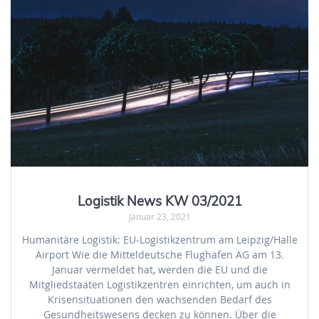
Logistik News KW 03/2021
Januar 23, 2021
Humanitäre Logistik: EU-Logistikzentrum am Leipzig/Halle
Airport Wie die Mitteldeutsche Flughafen AG am 13.
Januar vermeldet hat, werden die EU und die
Mitgliedstaaten Logistikzentren einrichten, um auch in
Krisensituationen den wachsenden Bedarf des
Gesundheitswesens decken zu können. Über die