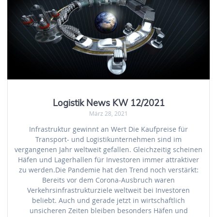
Logistik News KW 12/2021
März 28, 2021
Infrastruktur gewinnt an Wert Die Kaufpreise für
Transport- und Logistikunternehmen sind im
vergangenen Jahr weltweit gefallen. Gleichzeitig scheinen
Häfen und Lagerhallen für Investoren immer attraktiver
zu werden.Die Pandemie hat den Trend noch verstärkt:
Bereits vor dem Corona-Ausbruch waren
Verkehrsinfrastrukturziele weltweit bei Investoren
beliebt. Auch und gerade jetzt in wirtschaftlich
unsicheren Zeiten bleiben besonders Häfen und