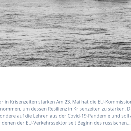
or in Krisenzeiten stärken Am 23. Mai hat die EU-Kommissio
enommen, um dessen Resilienz in Krisenzeiten zu stärken. D
besondere auf die Lehren aus der Covid-19-Pandemie und soll
 denen der EU-Verkehrssektor seit Beginn des russischen…