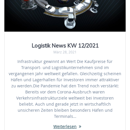
Logistik News KW 12/2021
März 28, 2021
Infrastruktur gewinnt an Wert Die Kaufpreise für
Transport- und Logistikunternehmen sind im
vergangenen Jahr weltweit gefallen. Gleichzeitig scheinen
Häfen und Lagerhallen für Investoren immer attraktiver
zu werden.Die Pandemie hat den Trend noch verstärkt:
Bereits vor dem Corona-Ausbruch waren
Verkehrsinfrastrukturziele weltweit bei Investoren
beliebt. Auch und gerade jetzt in wirtschaftlich
unsicheren Zeiten bleiben besonders Häfen und
Terminals…
Weiterlesen